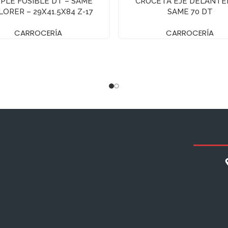
PLE FUSIBLE DT – SAME
CRUCETA EJE DELANTE
LORER – 29X41.5X84 Z-17
SAME 70 DT
CARROCERÍA
CARROCERÍA