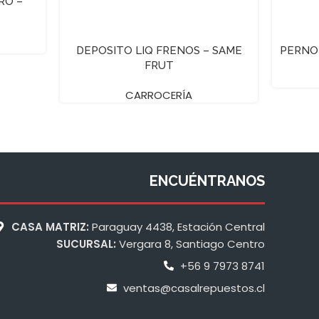
RO –
DEPOSITO LIQ FRENOS – SAME
PERNO 
FRUT
CARROCERÍA
ENCUÉNTRANOS
CASA MATRIZ:
Paraguay 4438, Estación Central
SUCURSAL:
Vergara 8, Santiago Centro
+56 9 7973 8741
ventas@casalrepuestos.cl