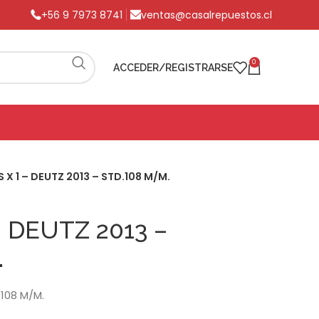
+56 9 7973 8741
ventas@casalrepuestos.cl
0
ACCEDER/REGISTRARSE
 X 1 – DEUTZ 2013 – STD.108 M/M.
– DEUTZ 2013 –
.
.108 M/M.