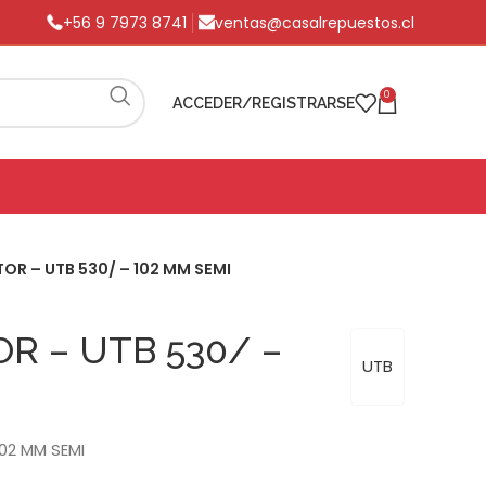
+56 9 7973 8741
ventas@casalrepuestos.cl
0
ACCEDER/REGISTRARSE
OR – UTB 530/ – 102 MM SEMI
R – UTB 530/ –
UTB
02 MM SEMI