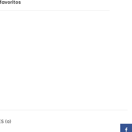
favoritos
S (0)
Face