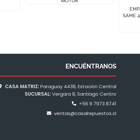
MOTOR
EMP
SAME 4
ENCUÉNTRANOS
CASA MATRIZ:
Paraguay 4438, Estación Central
SUCURSAL:
Vergara 8, Santiago Centro
+56 9 7973 8741
ventas@casalrepuestos.cl