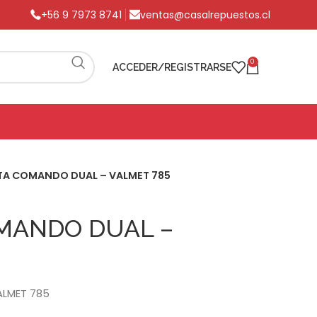
+56 9 7973 8741
ventas@casalrepuestos.cl
0
ACCEDER/REGISTRARSE
A COMANDO DUAL – VALMET 785
MANDO DUAL –
LMET 785