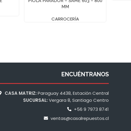
E
PIOLA PARADOR – SAME 603 – 800
MM
CARROCERÍA
ENCUÉNTRANOS
CASA MATRIZ:
Paraguay 4438, Estación Central
SUCURSAL:
Vergara 8, Santiago Centro
+56 9 7973 8741
ventas@casalrepuestos.cl