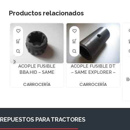
Productos relacionados
ACOPLE FUSIBLE
ACOPLE FUSIBLE DT
BBA.HID – SAME
– SAME EXPLORER –
FRUTETTO I
29X41.5X84 Z-17
B
CARROCERÍA
CARROCERÍA
REPUESTOS PARA TRACTORES