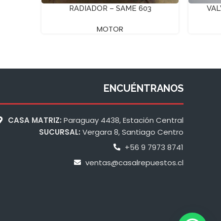
RADIADOR – SAME 603
VAL
MOTOR
ENCUÉNTRANOS
CASA MATRIZ:
Paraguay 4438, Estación Central
SUCURSAL:
Vergara 8, Santiago Centro
+56 9 7973 8741
ventas@casalrepuestos.cl