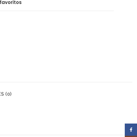
favoritos
S (0)
Face