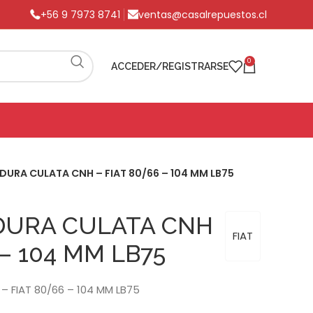
+56 9 7973 8741
ventas@casalrepuestos.cl
0
ACCEDER/REGISTRARSE
URA CULATA CNH – FIAT 80/66 – 104 MM LB75
URA CULATA CNH
FIAT
 – 104 MM LB75
 FIAT 80/66 – 104 MM LB75