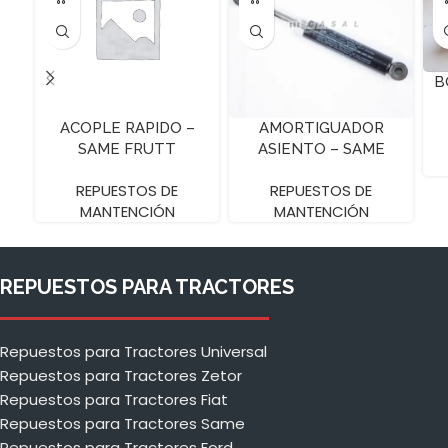
B
ACOPLE RAPIDO –
AMORTIGUADOR
SAME FRUTT
ASIENTO – SAME
FRUTT
REPUESTOS DE
REPUESTOS DE
MANTENCIÓN
MANTENCIÓN
REPUESTOS PARA TRACTORES
Repuestos para Tractores Universal
Repuestos para Tractores Zetor
Repuestos para Tractores Fiat
Repuestos para Tractores Same
Repuestos para Tractores Ford