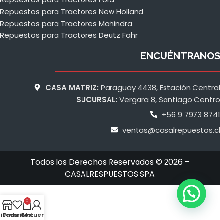
Repuestos para Tractores New Holland
Repuestos para Tractores Mahindra
Repuestos para Tractores Deutz Fahr
ENCUÉNTRANOS
CASA MATRIZ:
Paraguay 4438, Estación Central
SUCURSAL:
Vergara 8, Santiago Centro
+56 9 7973 8741
ventas@casalrepuestos.cl
Todos los Derechos Reservados © 2026 –
CASALRESPUESTOS SPA
0
Tienda
Favoritos
Cart
Mi cuenta