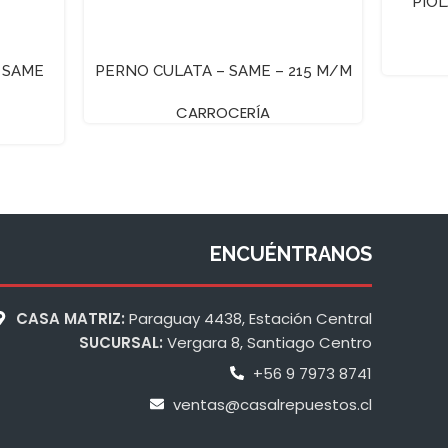
PIO
 SAME
PERNO CULATA – SAME – 215 M/M
CARROCERÍA
ENCUÉNTRANOS
CASA MATRIZ:
Paraguay 4438, Estación Central
SUCURSAL:
Vergara 8, Santiago Centro
+56 9 7973 8741
ventas@casalrepuestos.cl