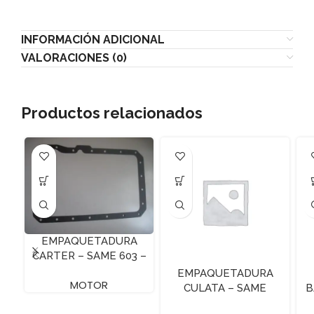
INFORMACIÓN ADICIONAL
VALORACIONES (0)
Productos relacionados
EMPAQUETADURA
CARTER – SAME 603 –
3 CILINDROS
EMPAQUETADURA
MOTOR
CULATA – SAME
B
ARGONF70 – 1.2 MM