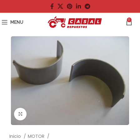
0
MENU
Click to enlarge
Inicio
MOTOR