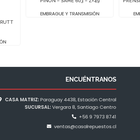
PIÑON – SAME 603 – Z=49
PRENSA
EMBRAGUE Y TRANSMISIÓN
EM
FRUTT
IÓN
ENCUÉNTRANOS
CASA MATRIZ:
Paraguay 4438, Estación Central
SUCURSAL:
Vergara 8, Santiago Centro
+56 9 7973 8741
ventas@casalrepuestos.cl