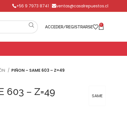
+56 9 7973 8741
ventas@casalrepuestos.cl
0
ACCEDER/REGISTRARSE
IÓN
PIÑON – SAME 603 – Z=49
 603 – Z=49
SAME