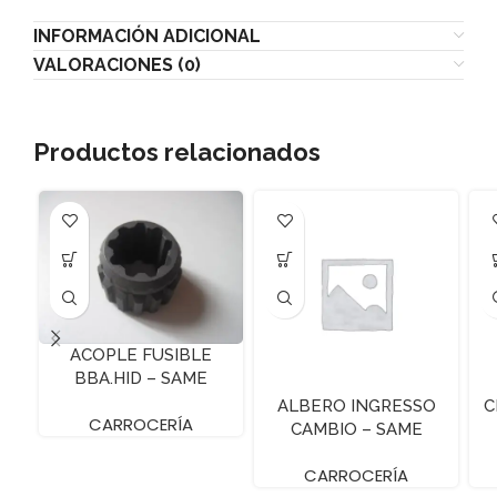
INFORMACIÓN ADICIONAL
VALORACIONES (0)
Productos relacionados
ACOPLE FUSIBLE
BBA.HID – SAME
FRUTETTO I
ALBERO INGRESSO
C
CARROCERÍA
CAMBIO – SAME
FRUTTETO
CARROCERÍA