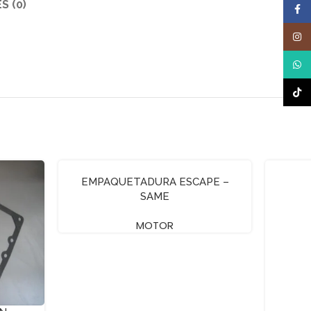
S (0)
Face
Inst
What
TikTo
EMPAQUETADURA ESCAPE –
SAME
MOTOR