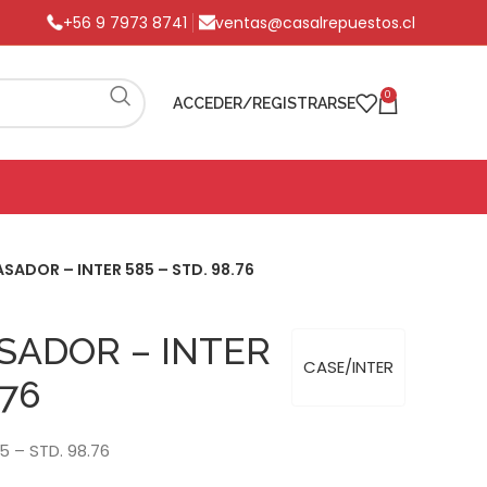
+56 9 7973 8741
ventas@casalrepuestos.cl
0
ACCEDER/REGISTRARSE
SADOR – INTER 585 – STD. 98.76
SADOR – INTER
CASE/INTER
.76
 – STD. 98.76