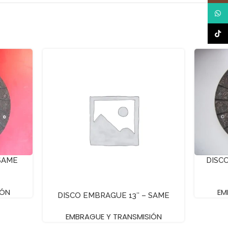
What
TikTo
SAME
DISC
IÓN
EM
DISCO EMBRAGUE 13″ – SAME
EMBRAGUE Y TRANSMISIÓN