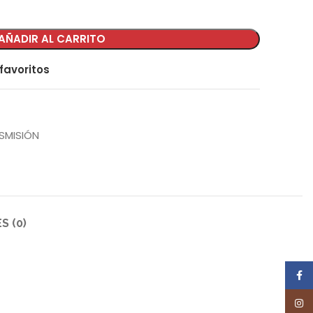
AÑADIR AL CARRITO
favoritos
SMISIÓN
S (0)
Face
Inst