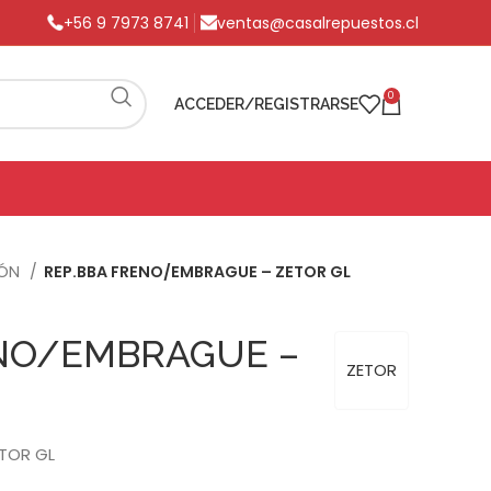
+56 9 7973 8741
ventas@casalrepuestos.cl
0
ACCEDER/REGISTRARSE
IÓN
REP.BBA FRENO/EMBRAGUE – ZETOR GL
ENO/EMBRAGUE –
ZETOR
ETOR GL