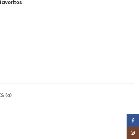
favoritos
S (0)
Face
Inst