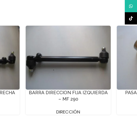
What
TikTo
ERECHA
BARRA DIRECCION FIJA IZQUIERDA
PASA
– MF 290
DIRECCIÓN