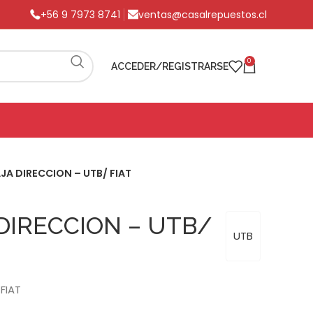
+56 9 7973 8741
ventas@casalrepuestos.cl
0
ACCEDER/REGISTRARSE
JA DIRECCION – UTB/ FIAT
DIRECCION – UTB/
UTB
FIAT