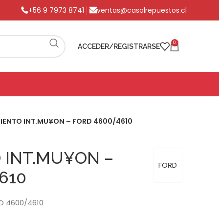
+56 9 7973 8741
ventas@casalrepuestos.cl
0
ACCEDER/REGISTRARSE
ENTO INT.MU¥ON – FORD 4600/4610
 INT.MU¥ON –
FORD
610
D 4600/4610