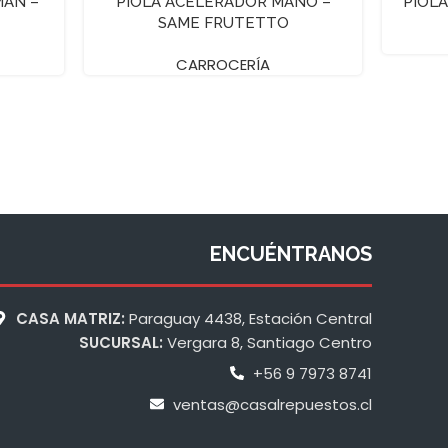
MAN –
PIOLA ACELERADOR MANO –
PIOL
SAME FRUTETTO
CARROCERÍA
ENCUÉNTRANOS
CASA MATRIZ:
Paraguay 4438, Estación Central
SUCURSAL:
Vergara 8, Santiago Centro
+56 9 7973 8741
ventas@casalrepuestos.cl