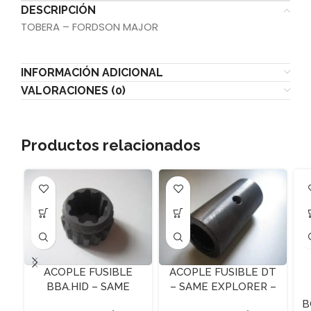
DESCRIPCIÓN
TOBERA – FORDSON MAJOR
INFORMACIÓN ADICIONAL
VALORACIONES (0)
Productos relacionados
ACOPLE FUSIBLE
ACOPLE FUSIBLE DT
BBA.HID – SAME
– SAME EXPLORER –
FRUTETTO I
29X41.5X84 Z-17
B