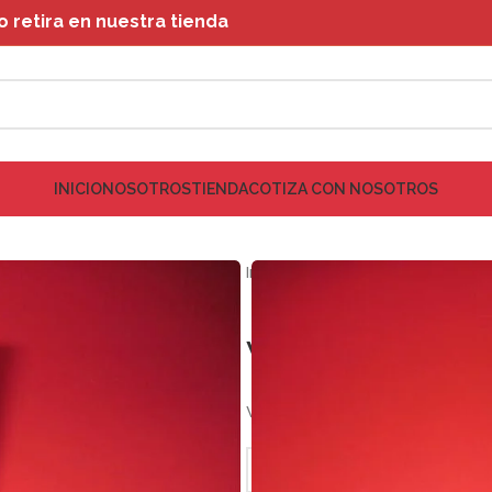
retira en nuestra tienda
INICIO
NOSOTROS
TIENDA
COTIZA CON NOSOTROS
Inicio
MOTOR
VALVULA ESC
VALVULA ESC
VALVULA ESCAPE – UTB 530/