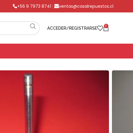
+56 9 7973 8741
ventas@casalrepuestos.cl
0
ACCEDER/REGISTRARSE
APE – UTB 530/
APE – UTB 530/
UTB