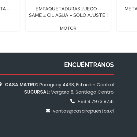
TA –
EMPAQUETADURAS JUEGO –
META
SAME 4 CIL AGUA – SOLO AJUSTE !
MOTOR
ENCUÉNTRANOS
CASA MATRIZ:
Paraguay 4438, Estación Central
SUCURSAL:
Vergara 8, Santiago Centro
+56 9 7973 8741
ventas@casalrepuestos.cl