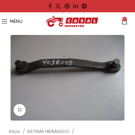
0
MENU
Click to enlarge
Inicio
SISTEMA HIDRÁULICO