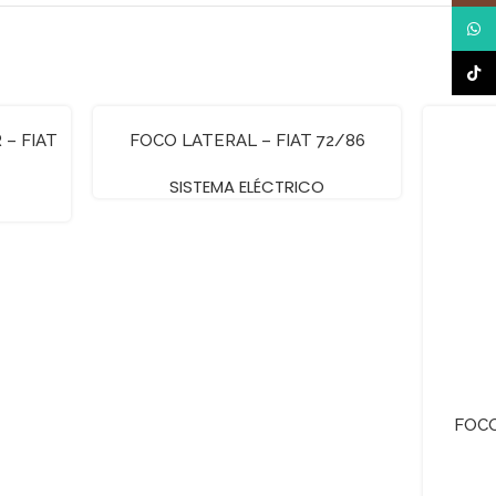
What
TikTo
– FIAT
FOCO LATERAL – FIAT 72/86
SISTEMA ELÉCTRICO
FOCO