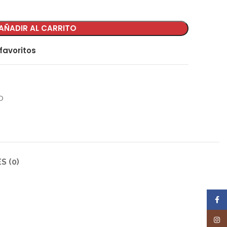
AÑADIR AL CARRITO
favoritos
O
S (0)
Face
Inst