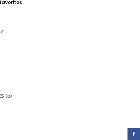
favoritos
CO
S (0)
Face