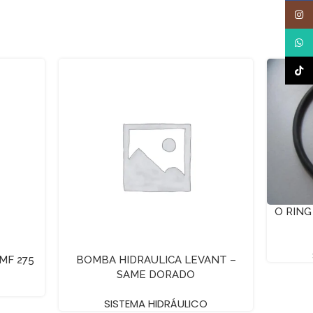
Inst
What
TikTo
O RING
MF 275
BOMBA HIDRAULICA LEVANT –
SAME DORADO
SISTEMA HIDRÁULICO