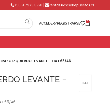
+56 9 7973 8741
ventas@casalrepuestos.cl
0
ACCEDER/REGISTRARSE
BRAZO IZQUIERDO LEVANTE – FIAT 65/46
ERDO LEVANTE –
FIAT
AT 65/46