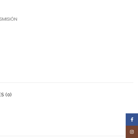
SMISIÓN
S (0)
Face
Inst