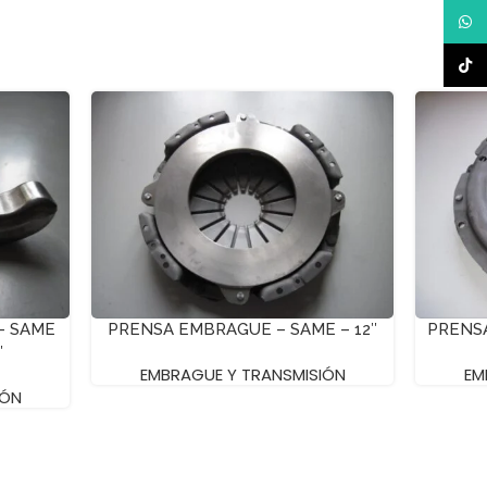
What
TikTo
– SAME
PRENSA EMBRAGUE – SAME – 12″
PRENSA
″
EMBRAGUE Y TRANSMISIÓN
EM
IÓN