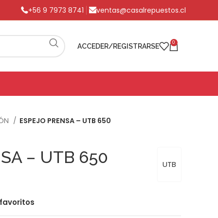
+56 9 7973 8741
ventas@casalrepuestos.cl
0
ACCEDER/REGISTRARSE
IÓN
ESPEJO PRENSA – UTB 650
SA – UTB 650
UTB
favoritos