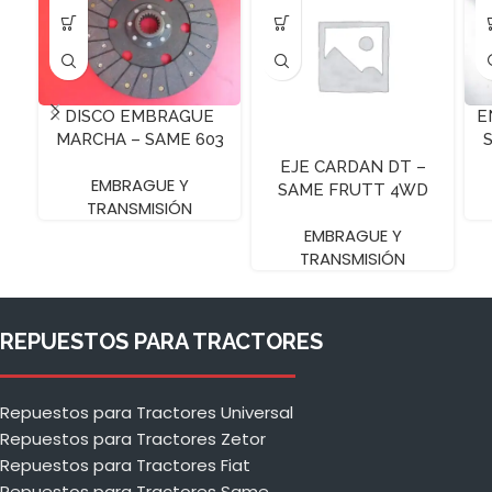
DISCO EMBRAGUE
E
MARCHA – SAME 603
– 11″ Z20
EJE CARDAN DT –
EMBRAGUE Y
SAME FRUTT 4WD
TRANSMISIÓN
EMBRAGUE Y
TRANSMISIÓN
REPUESTOS PARA TRACTORES
Repuestos para Tractores Universal
Repuestos para Tractores Zetor
Repuestos para Tractores Fiat
Repuestos para Tractores Same