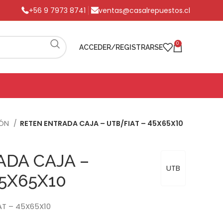
+56 9 7973 8741
ventas@casalrepuestos.cl
0
ACCEDER/REGISTRARSE
IÓN
RETEN ENTRADA CAJA – UTB/FIAT – 45X65X10
DA CAJA –
UTB
45X65X10
AT – 45X65X10