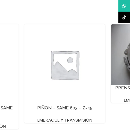
What
TikTo
PRENS
EM
 SAME
PIÑON – SAME 603 – Z=49
EMBRAGUE Y TRANSMISIÓN
IÓN