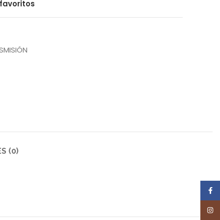
favoritos
SMISIÓN
S (0)
Face
Inst