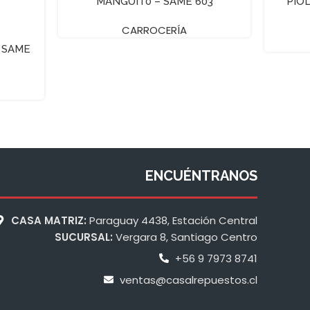
MANGUIT0 – SAME 603
PIO
CARROCERÍA
 SAME
ENCUÉNTRANOS
CASA MATRIZ:
Paraguay 4438, Estación Central
SUCURSAL:
Vergara 8, Santiago Centro
+56 9 7973 8741
ventas@casalrepuestos.cl